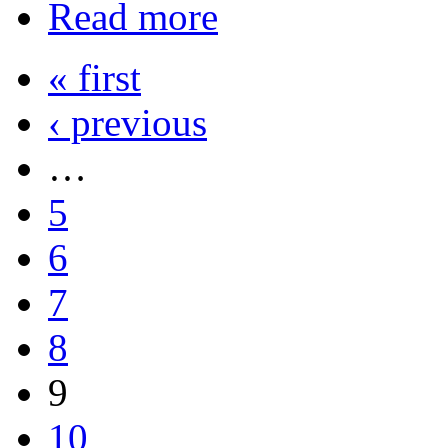
Read more
« first
‹ previous
…
5
6
7
8
9
10