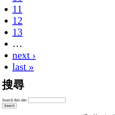
11
12
13
…
next ›
last »
搜尋
Search this site: