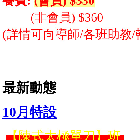
餐費:
(會員) $330
(非會員) $360
(詳情可向導師/各班助教/
最新動態
10月特設
【陳式太極單刀】班