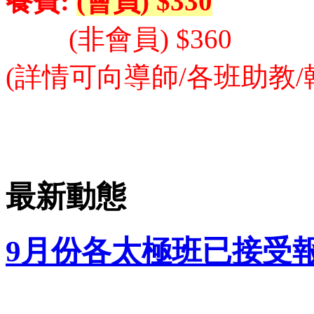
餐費:
(會員) $330
(非會員) $360
(詳情可向導師/各班助教/
最新動態
9月份各太極班已接受