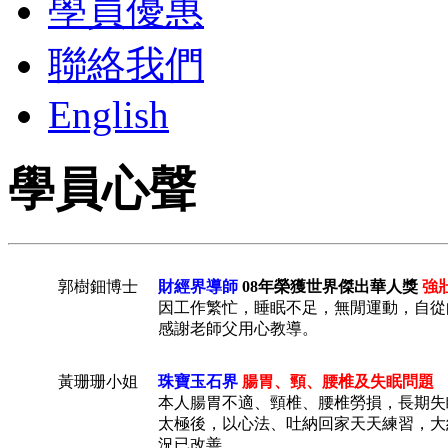
學員優惠
聯絡我們
English
學員心聲
郭樹鈿博士
財經界導師
08年榮獲世界傑出華人獎
強
因工作繁忙，睡眠不足，無閒運動，自從
感謝老師父用心教導。
黃珊珊小姐
珠寶玉石界
腸胃、頸、腰椎及失眠問題
本人腸胃不適、頸椎、腰椎勞損，長期失
太極後，以心法、吐納回家天天練習，大
況已改善。