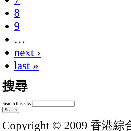
8
9
…
next ›
last »
搜尋
Search this site:
Copyright © 2009 香港綜合太