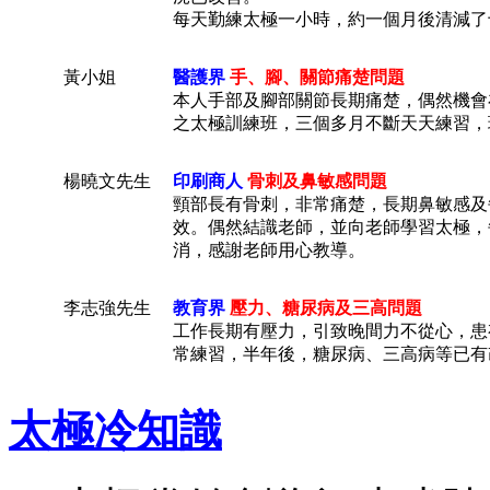
每天勤練太極一小時，約一個月後清減了
黃小姐
醫護界
手、腳、關節痛楚問題
本人手部及腳部關節長期痛楚，偶然機會
之太極訓練班，三個多月不斷天天練習，
楊曉文先生
印刷商人
骨刺及鼻敏感問題
頸部長有骨刺，非常痛楚，長期鼻敏感及
效。偶然結識老師，並向老師學習太極，
消，感謝老師用心教導。
李志強先生
教育界
壓力、糖尿病及三高問題
工作長期有壓力，引致晚間力不從心，患
常練習，半年後，
糖尿病、三高病等
已有
太極冷知識