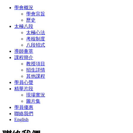
學會概況
學會宗旨
歷史
太極八段
太極心法
考核制度
八段招式
導師薈萃
課程簡介
教授項目
招生詳情
其他課程
學員心聲
精華片段
現場實況
圖片集
學員優惠
聯絡我們
English