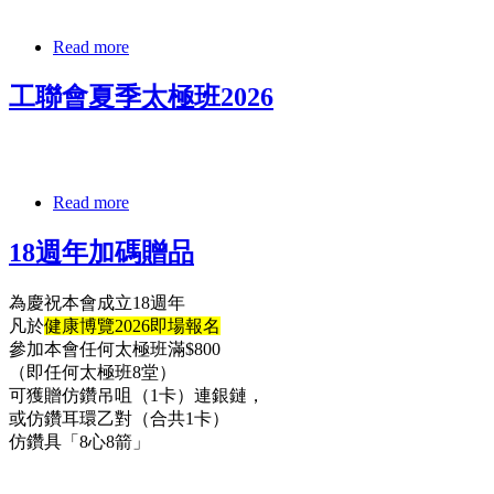
Read more
工聯會夏季太極班2026
Read more
18週年加碼贈品
為慶祝本會成立18週年
凡於
健康博覽2026即場報名
參加本會任何太極班滿$800
（即任何太極班8堂）
可獲贈仿鑽吊咀（1卡）連銀鏈，
或仿鑽耳環乙對（合共1卡）
仿鑽具「8心8箭」