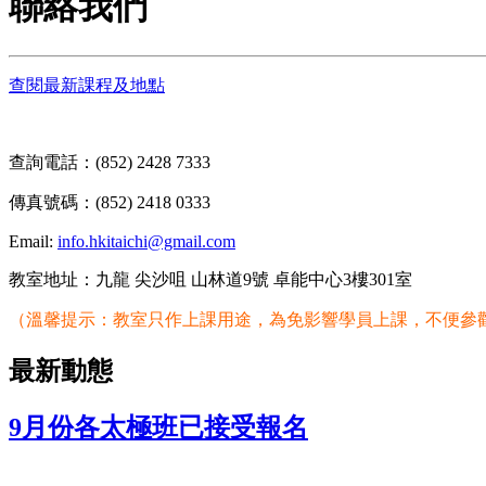
聯絡我們
查閱最新課
程
及地點
查詢電話：(852) 2428 7333
傳真號碼：(852) 2418 0333
Email:
info.hkitaichi@gmail.com
教室地址：九龍 尖沙咀 山林道9號 卓能中心3樓301室
（溫馨提示：教室只作上課用途，為免影響學員上課，不便參
最新動態
9月份各太極班已接受報名