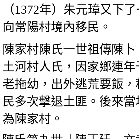
（
1372
年）朱元璋又下了
向常陽村境內移民。
陳家村陳氏一世祖傳陳卜
土河村人氏，因家鄉連年
老拖幼，出外逃荒要飯，
民多次擊退土匪。後來當
為陳家村。