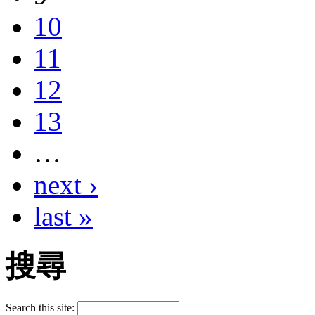
10
11
12
13
…
next ›
last »
搜尋
Search this site: