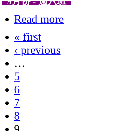
9月份 - 週六班
Read more
« first
‹ previous
…
5
6
7
8
9