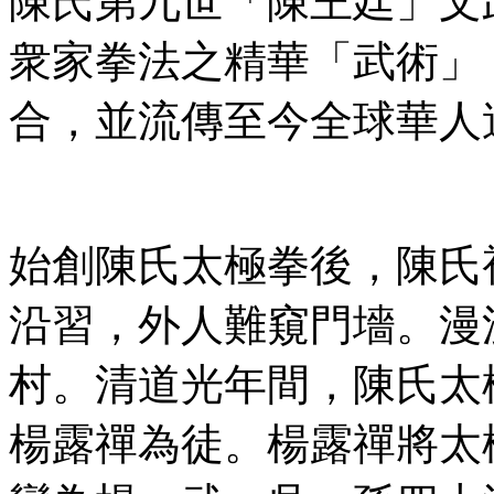
陳氏第九世「陳王廷」文
衆家拳法之精華「武術」
合，並流傳至今全球華人
始創陳氏太極拳後，陳氏
沿習，外人難窺門墻。漫
村。清道光年間，陳氏太
楊露禪為徒。楊露禪將太