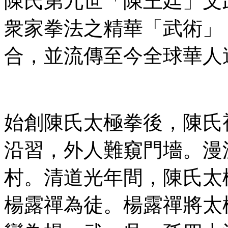
陳氏第九世「陳王廷」文
衆家拳法之精華「武術」
合，並流傳至今全球華人
始創陳氏太極拳後，陳氏
沿習，外人難窺門墻。漫
村。清道光年間，陳氏太
楊露禪為徒。楊露禪將太