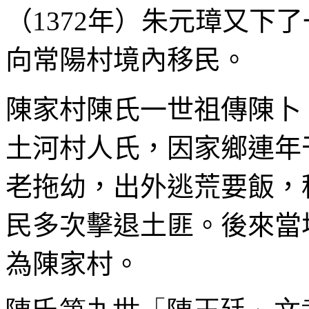
（
1372
年）朱元璋又下了
向常陽村境內移民。
陳家村陳氏一世祖傳陳卜
土河村人氏，因家鄉連年
老拖幼，出外逃荒要飯，
民多次擊退土匪。後來當
為陳家村。