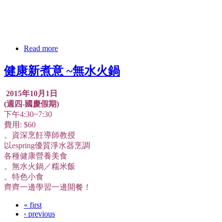
Read more
健康新煮意 ~無水火鍋
2015年10月1日
(週四-國慶假期)
下午4:30~7:30
費用: $60
。資深烹飪導師教授
以espring優質淨水器烹調
各種健康營養美食
。無水火鍋／糯米飯
。特色小食
齊齊一邊學習一邊開餐！
« first
‹ previous