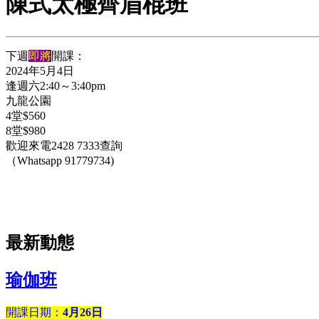
陳式太極齊眉棍班
下週
即將
開課：
2024年5月4日
逢週六2:40～3:40pm
九龍公園
4堂$560
8堂$980
歡迎來電2428 7333查詢
（Whatsapp 91779734)
最新動態
瑜伽班
開課日期：
4月26日