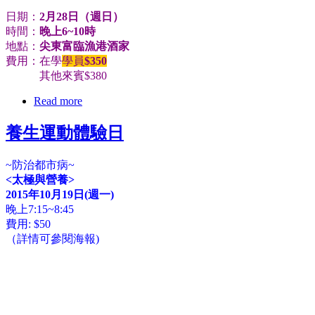
日期：
2月28日（週日）
時間：
晚上6~10時
地點：
尖東富臨漁港酒家
費用：在學
學員
$350
其他來賓$380
Read more
養生運動體驗日
~防治都市病~
<太極與營養>
2015年10月19日(週一)
晚上7:15~8:45
費用: $50
（詳情可參閱海報)