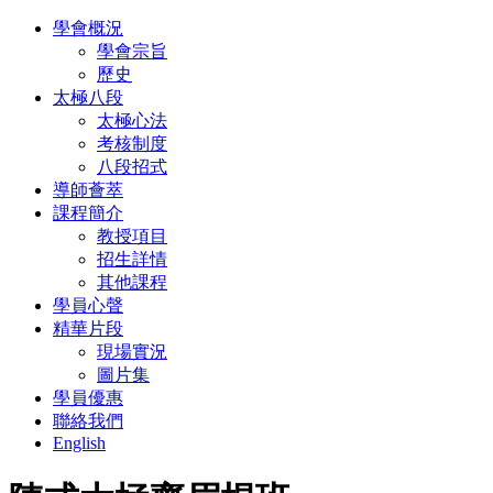
學會概況
學會宗旨
歷史
太極八段
太極心法
考核制度
八段招式
導師薈萃
課程簡介
教授項目
招生詳情
其他課程
學員心聲
精華片段
現場實況
圖片集
學員優惠
聯絡我們
English