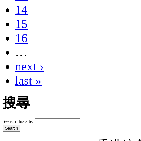
14
15
16
…
next ›
last »
搜尋
Search this site: