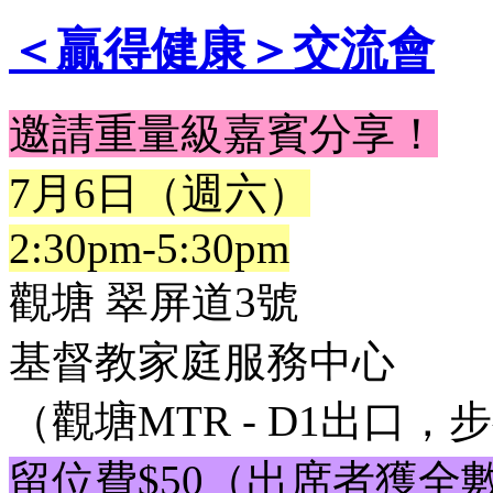
＜贏得健康＞交流會
邀請重量級嘉賓分享！
7月6日（週六）
2:30pm-5:30pm
觀塘 翠屏道3號
基督教家庭服務中心
（觀塘MTR - D1出口，
留位費$50（出席者獲全