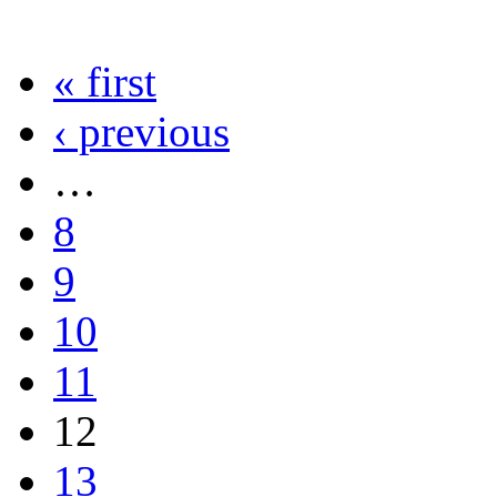
« first
‹ previous
…
8
9
10
11
12
13