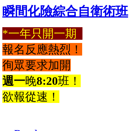
瞬間化險綜合自衛術班
*一年只開一期
報名反應熱烈！
徇眾要求加開
週一
晚
8:20
班
！
欲報從速！