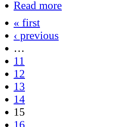
Read more
« first
‹ previous
…
11
12
13
14
15
16