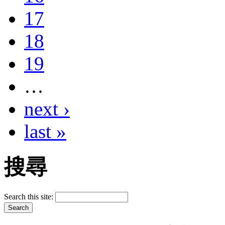
17
18
19
…
next ›
last »
搜尋
Search this site: