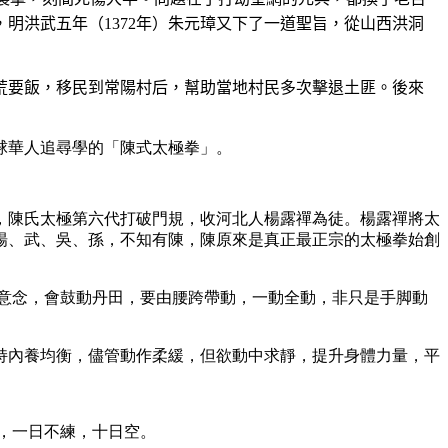
，明洪武五年（
1372
年）朱元璋又下了一道聖旨，從山西洪洞
荒要飯，移民到常陽村后，幫助當地村民多次擊退土匪。後來
球華人追尋學的「陳式太極拳」。
，陳氏太極第六代打破門規，收河北人楊露禪為徒。楊露禪將太
楊、武、吳、孫，不知有陳，陳原來是真正最正宗的太極拳始創
有意念，會鼓動丹田，要由腰跨帶動，一動全動，非只是手脚動
持內養均衡，儘管動作柔緩，但欲動中求靜，提升身體力量，平
，一日不練，十日空。