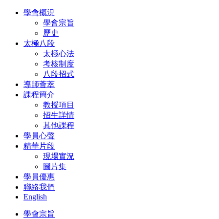
學會概況
學會宗旨
歷史
太極八段
太極心法
考核制度
八段招式
導師薈萃
課程簡介
教授項目
招生詳情
其他課程
學員心聲
精華片段
現場實況
圖片集
學員優惠
聯絡我們
English
學會宗旨