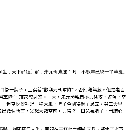
聊生，天下群雄并起，朱元璋應運而興，不數年已統一了華夏。
口掛一牌子，上寫着“歡迎元朝軍隊”，否則殺無赦。但是老百
明朝軍隊”，誰來歡迎誰。一天，朱元璋親自率兵猛攻，占領了常
。」但當晚夜裡起一場大風，牌子全刮得翻了過去。第二天早
拉出幾個斬首，又想大敵當前，只得將一口惡氣咽了，暗結心
襲擊，刻間死傷大半。問題在于打劫皇網的元兵，都換了老百