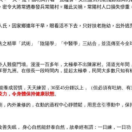
，密令大將常遇春發兵常陽村。羅此災禍，常陽村人口損失慘重
人氏，因家鄉連年干旱，眼看活不下去，只好扶老拖幼，出外逃
法之精華「武術」「陰陽學」「中醫學」三結合，並流傳至今全
外人難窺門墻。漫漫一百多年，太極拳不出陳家村。清道光年間
享譽九洲。在很長一段時間內，提起太極拳，民間大多數只知有
能養成習慣，天天練習，30至45分鍾以上，（但必須有吐納、
疫力，令身體保持健康狀態
。
剛，內外兼修的，在動的過程中心靜體鬆，用意念引導動中，保
改善失眠， 身心自然能舒泰自然，故拳經有謂：一日練，一日功