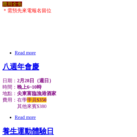
費用全免
＊需預先來電報名留位
Read more
八週年會慶
日期：
2月28日（週日）
時間：
晚上6~10時
地點：
尖東富臨漁港酒家
費用：在學
學員
$350
其他來賓$380
Read more
養生運動體驗日