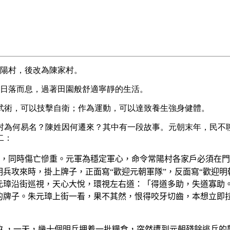
常陽村，後改為陳家村。
作，日落而息，過著田園般舒適寧靜的生活。
武術，可以技擊自衛；作為運動，可以達致養生強身健體。
村為何易名？陳姓因何遷來？其中有一段故事。元朝末年，民不
二：
，同時傷亡慘重。元軍為穩定軍心，命令常陽村各家戶必須在門
明兵攻來時，掛上牌子，正面寫“歡迎元朝軍隊”，反面寫“歡迎
朱元璋沿街巡視，天心大悅，環視左右道：「得道多助，失道寡助
”的牌子。朱元璋上街一看，果不其然，恨得咬牙切齒，本想立即
不久，一天，幾十個明兵押着一批糧食，突然遭到元朝殘餘逃兵的