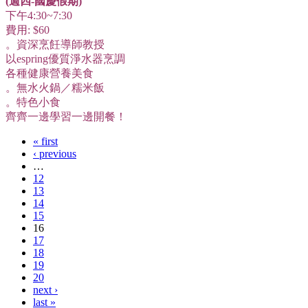
(週四-國慶假期)
下午4:30~7:30
費用: $60
。資深烹飪導師教授
以espring優質淨水器烹調
各種健康營養美食
。無水火鍋／糯米飯
。特色小食
齊齊一邊學習一邊開餐！
« first
‹ previous
…
12
13
14
15
16
17
18
19
20
next ›
last »