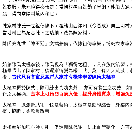
姓衣服，朱元璋得奏報是：常陽村老百姓劫了皇網，龍顏大怒
縣一帶向常陽村境內移民。
陳家村陳氏一世祖傳陳卜，祖籍山西澤州（今晋成）東土河村
當地村民為紀念陳卜之功績，改為陳家村。
陳氏第九世「陳王廷」文武兼備，依據祖傳拳械，博納衆家拳
始創陳氏太極拳後，陳氏視為「獨得之秘」，只在族內沿習，
極拳帶出了陳家村，後逐漸衍變為楊、武、吳、孫四大流派，
者，
古代只有官宦及富戶人家才有機緣學習陳氏太極拳
。
太極拳原於陳式，除可練出真功夫外， 亦可有養生之功效。如
作之太極操。
基本上可預防百病入侵，提升身體質素，增強免
太極拳：原創於武術，也是藝術，太極拳是動靜結合，外柔內
衡，協調，柔軟度改善。
太極拳能加強心肺功能，促進新陳代謝，防止血管硬化，亦可