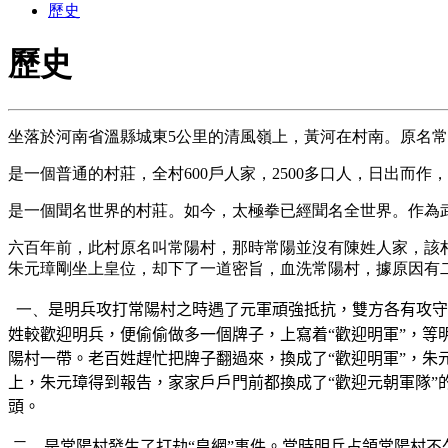
歷史
歷史
坐落於河南省溫縣城東5公里的清風嶺上，黃河在村南。原名
是一個普通的村莊，全村600戶人家，2500多口人，日出而
是一個聞名世界的村莊。如今，太極拳已經聞名全世界。作為
六百年前，此村原名叫常陽村，那時常陽並沒有陳姓人家，該
朱元璋剛坐上皇位，却下了一道密旨，血洗常陽村，據原因有
一、
是明兵攻打常陽村之時遇了元軍頑強抵抗，雙方各有攻守
姓較歡迎明兵，便偷偷做多一個牌子，上寫着“歡迎明軍”，等
陽村一帶。老百姓趕忙把牌子翻過來，換成了“歡迎明軍”，
上，朱元璋得到報告，家家戶戶門前都換成了“歡迎元朝軍隊
頭。
二、
是常陽村發生了打劫“皇網”事件。當時明兵占領常陽村