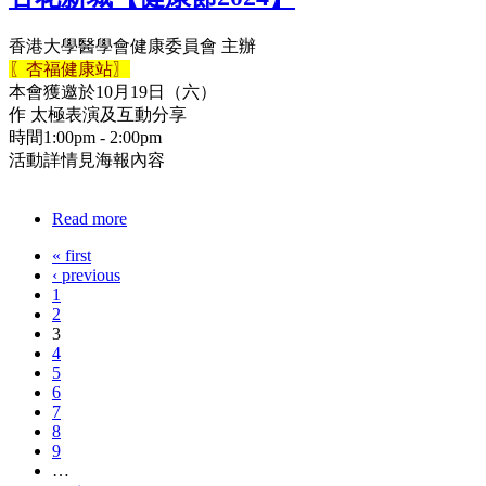
香港大學醫學會健康委員會 主辦
〖杏福健康站〗
本會獲邀於10月19日（六）
作 太極表演及互動分享
時間1:00pm - 2:00pm
活動詳情見海報內容
Read more
« first
‹ previous
1
2
3
4
5
6
7
8
9
…