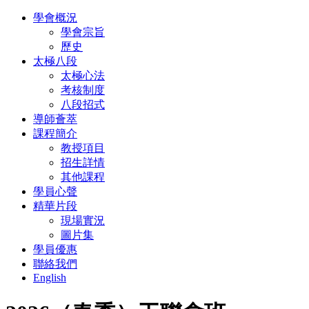
學會概況
學會宗旨
歷史
太極八段
太極心法
考核制度
八段招式
導師薈萃
課程簡介
教授項目
招生詳情
其他課程
學員心聲
精華片段
現場實況
圖片集
學員優惠
聯絡我們
English