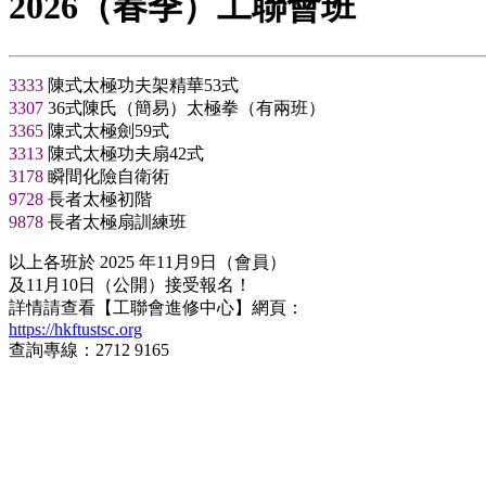
2026（春季）工聯會班
3333
陳式太極功夫架精華53式
3307
36式陳氏（簡易）太極拳（有兩班）
3365
陳式太極劍59式
3313
陳式太極功夫扇42式
3178
瞬間化險自衛術
9728
長者太極初階
9878
長者太極扇訓練班
以上各班於 2025 年11月9日（會員）
及11月10日（公開）接受報名！
詳情請查看【工聯會進修中心】網頁：
https://hkftustsc.org
查詢專線：2712 9165