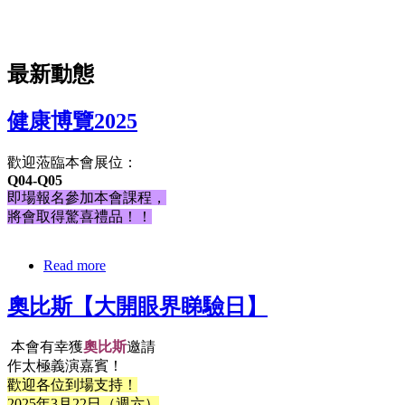
最新動態
健康博覽2025
歡迎蒞臨本會展位：
Q04-Q05
即場報名參加本會課程，
將會取得驚喜禮品！！
Read more
奧比斯【大開眼界睇驗日】
本會有幸獲
奧比斯
邀請
作太極義演嘉賓！
歡迎各位到場支持！
2025年3月22日（週六）