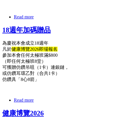
Read more
18週年加碼贈品
為慶祝本會成立18週年
凡於
健康博覽2026即場報名
參加本會任何太極班滿$800
（即任何太極班8堂）
可獲贈仿鑽吊咀（1卡）連銀鏈，
或仿鑽耳環乙對（合共1卡）
仿鑽具「8心8箭」
Read more
健康博覽2026