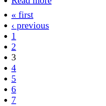
Read more
« first
‹ previous
1
2
3
4
5
6
7