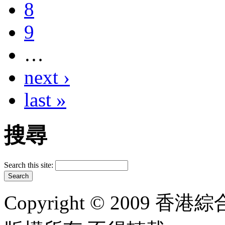
8
9
…
next ›
last »
搜尋
Search this site:
Copyright © 2009 香港綜合太