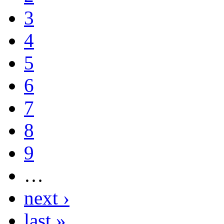
3
4
5
6
7
8
9
…
next ›
last »