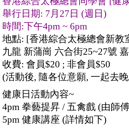
香港綜合太極總會同學會 [健康
舉行日期: 7月27日 (週日)
時間:下午4pm ~ 6pm
地點: [香港綜合太極總會新教
九龍 新蒲崗 六合街25~27號 
收費: 會員$20 ; 非會員$50
(活動後, 隨各位意願, 一起去晚
健康日活動內容~
4pm 拳藝提昇 / 五禽戲 (由
5pm 健康講座 (詳情如下)