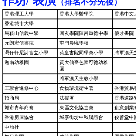
作坊/ 表演
（排名不分先後）
香港理工大學
香港大學醫學院
香港中文
香港城市大學
馬鞍山信義中學
圓玄學院陳呂重德中學
優才書院
元朗宏信書院
屯門晨曦學校
灣仔軒尼詩官立小學
英皇書院同學會小學
將軍澳天
迦南幼稚園
黃大仙嗇色園可德幼稚
園
將軍澳天主教小學
工聯會進修中心
食物環境衛生署
香港貿易
招商局
法援署
香港道路
城市青年商會
東區文化協進會
創意創業
香港房屋協會
城寨街坊中秋聯誼會
俊善堂中
中旅社