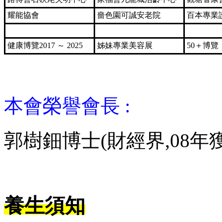
耀能協會
嗇色園可誠安老院
百本專業
健康博覽2017 ～ 2025
姊妹專業美容展
50＋博覽
本會榮譽會長 :
郭樹鈿博士(財經界,08年
養生須知