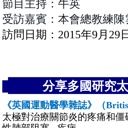
節目主持：牛英
受訪嘉賓：本會總教練陳
訪問日期：2015年9月29
分享多國研究太
《英國運動醫學雜誌》
（
Briti
太極對治療關節炎的疼痛和僵
性肺部阻塞
…
疾病。