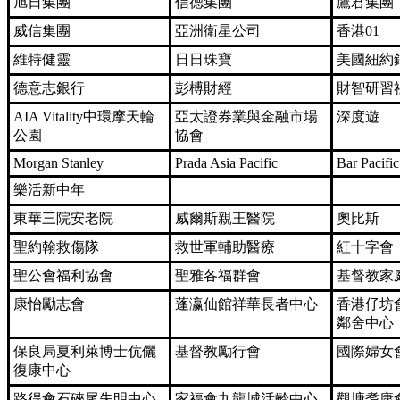
旭日集團
信德集團
鷹君集團
威信集團
亞洲衛星公司
香港01
維特健靈
日日珠寶
美國紐約
德意志銀行
彭榑財經
財智研習
AIA Vitality中環摩天輪
亞太證券業與金融市場
深度遊
公園
協會
Morgan Stanley
Prada Asia Pacific
Bar Pacific
樂活新中年
東華三院安老院
威爾斯親王醫院
奧比斯
聖約翰救傷隊
救世軍輔助醫療
紅十字會
聖公會福利協會
聖雅各福群會
基督教家
康怡勵志會
蓬瀛仙館祥華長者中心
香港仔坊
鄰舍中心
保良局夏利萊博士伉儷
基督教勵行會
國際婦女
復康中心
路得會石硤尾失明中心
家福會九龍城活齡中心
觀塘耆康