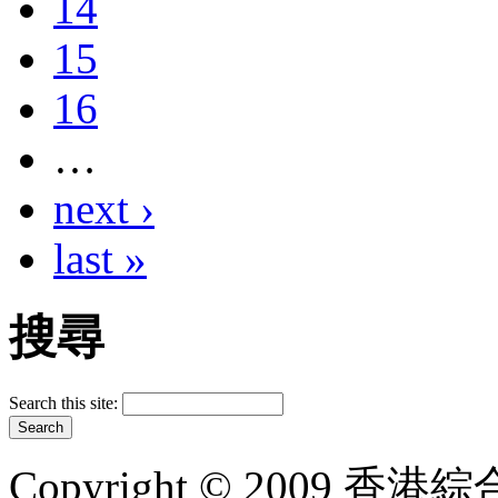
14
15
16
…
next ›
last »
搜尋
Search this site:
Copyright © 2009 香港綜合太