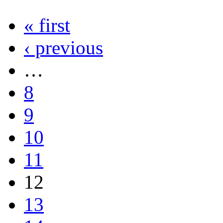
« first
‹ previous
…
8
9
10
11
12
13