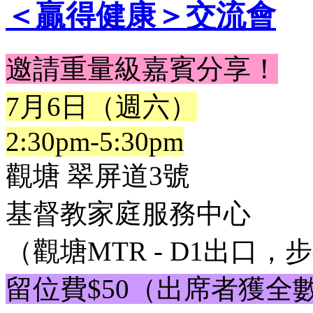
＜贏得健康＞交流會
邀請重量級嘉賓分享！
7月6日（週六）
2:30pm-5:30pm
觀塘 翠屏道3號
基督教家庭服務中心
（觀塘MTR - D1出口，
留位費$50（出席者獲全