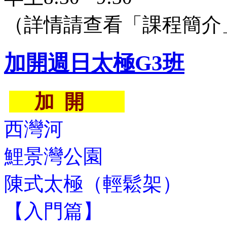
（詳情請查看「課程簡介
加開週日太極G3班
加 開
西灣河
鯉景灣公園
陳式太極（輕鬆架）
【入門篇】