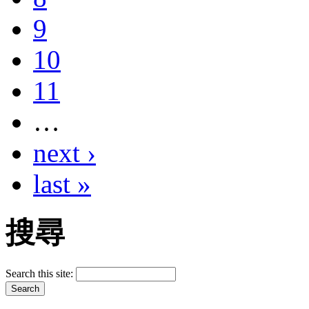
9
10
11
…
next ›
last »
搜尋
Search this site: