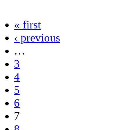
« first
‹ previous
…
3
4
5
6
7
8