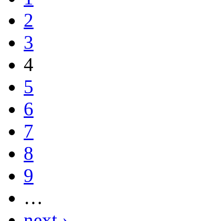
2
3
4
5
6
7
8
9
…
next ›