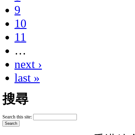
9
10
11
…
next ›
last »
搜尋
Search this site: