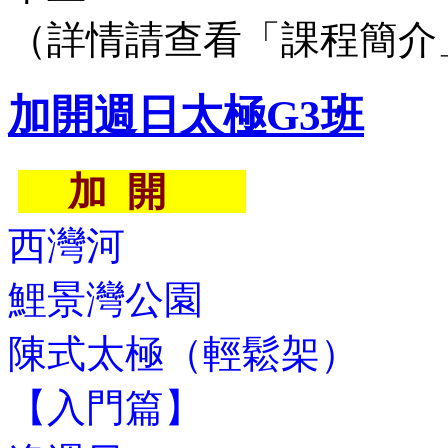
（詳情請查看「課程簡介
加開週日太極G3班
加 開
西灣河
鯉景灣公園
陳式太極（輕鬆架）
【入門篇】