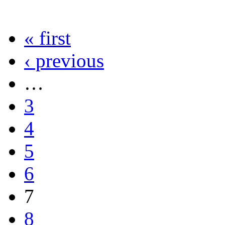
« first
‹ previous
…
3
4
5
6
7
8