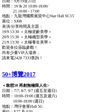
日期：9月19至21日
時間：19 & 20 10:00-18:00/
21 10:00 - 17:00
地點：九龍灣國際展貿中心Star Hall SC15
展位：SJ08
表演/分享時間及主題：
19/9 13:30 ＜太極逆齡美學＞
20/9 15:30 ＜太極纖型美學＞
21/9 13:30 ＜太極養生美學＞
歡迎各位蒞臨參觀！
尚有少量VIP入場券，
請來電2428 7333查詢！
50+博覽2017
＜敢想50 再創無極限人生>
日期：7/7, 8/7, 9/7 (週五至週日)
時間：10:00-19:00 (週五及週六)
10:00-18:00 (週日)
地點：灣仔會展Hall 5G
展位：F27 及 F30