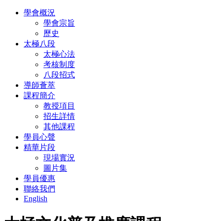
學會概況
學會宗旨
歷史
太極八段
太極心法
考核制度
八段招式
導師薈萃
課程簡介
教授項目
招生詳情
其他課程
學員心聲
精華片段
現場實況
圖片集
學員優惠
聯絡我們
English