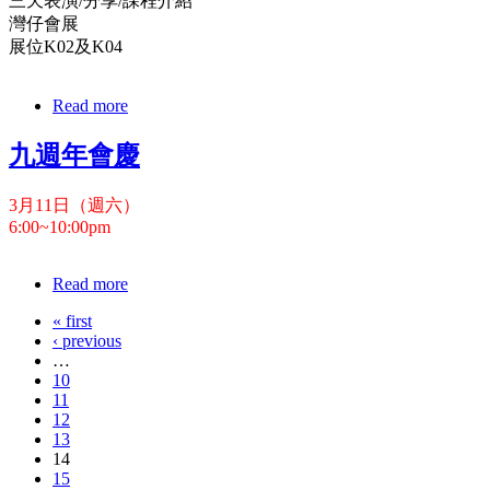
三天表演/分享/課程介紹
灣仔會展
展位K02及K04
Read more
九週年會慶
3月11日（週六）
6:00~10:00pm
Read more
« first
‹ previous
…
10
11
12
13
14
15