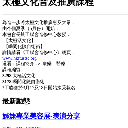
太極文化普及推廣課程
為進一步將太極文化推廣惠及大眾，
由今個夏季（5月份）開始，
本會會長於工聯會進修中心教授：
-【太極活文化】
-【瞬間化險自衛術】
詳情請看《工聯會進修中心》網頁：
www.hkftustsc.org
選看：課程簡介 -＞ 康樂．醫療
課程編號：
3298
太極活文化
3178
瞬間化險自衛術
*工聯會於3月17及18日開始接受報名
最新動態
姊妹專業美容展-表演分享