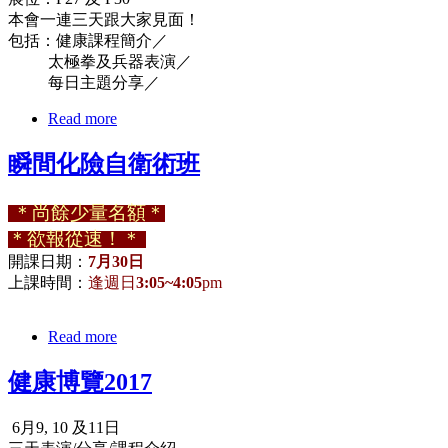
本會一連三天跟大家見面！
包括：健康課程簡介／
太極拳及兵器表演／
每日主題分享／
Read more
瞬間化險自衛術班
＊尚餘少量名額＊
＊欲報從速！＊
開課日期：
7月30日
上課時間：
逢週日
3:05~4:05
pm
Read more
健康博覽2017
6月9, 10 及11日