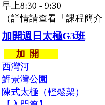
早上8:30 - 9:30
（詳情請查看「課程簡介
加開週日太極G3班
加 開
西灣河
鯉景灣公園
陳式太極（輕鬆架）
【入門篇】