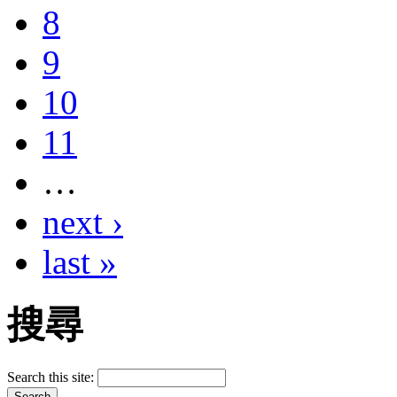
8
9
10
11
…
next ›
last »
搜尋
Search this site: