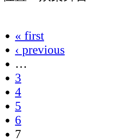
« first
‹ previous
…
3
4
5
6
7