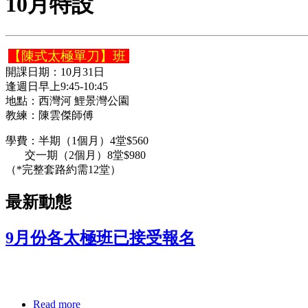
10月特設
【陳式太極單刀】班
開課日期：10月31日
逢週日早上9:45-10:45
地點：西灣河 鯉景灣公園
教練：陳雲傑師傅
學費：半期（1個月）4堂$560
交一期（2個月）8堂$980
（*完整套路約需12堂）
最新動態
9月份各太極班已接受報名
Read more