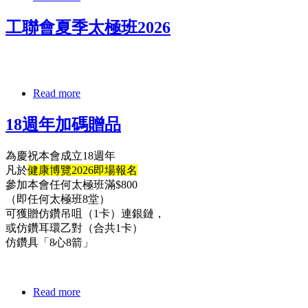
工聯會夏季太極班2026
Read more
18週年加碼贈品
為慶祝本會成立18週年
凡於
健康博覽2026即場報名
參加本會任何太極班滿$800
（即任何太極班8堂）
可獲贈仿鑽吊咀（1卡）連銀鏈，
或仿鑽耳環乙對（合共1卡）
仿鑽具「8心8箭」
Read more