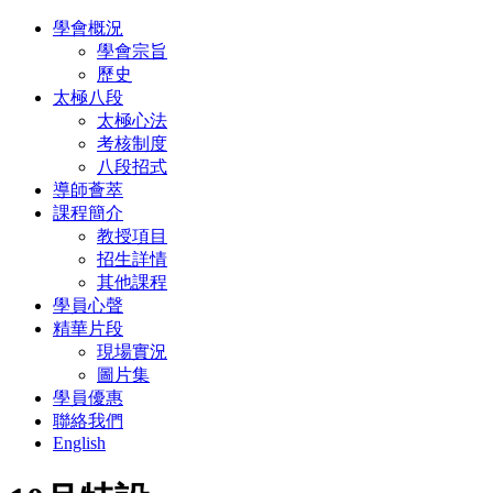
學會概況
學會宗旨
歷史
太極八段
太極心法
考核制度
八段招式
導師薈萃
課程簡介
教授項目
招生詳情
其他課程
學員心聲
精華片段
現場實況
圖片集
學員優惠
聯絡我們
English